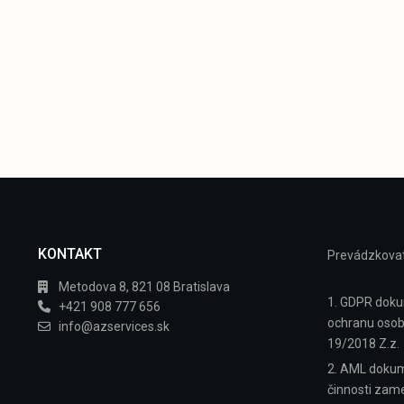
KONTAKT
Prevádzkovat
Metodova 8, 821 08 Bratislava
1. GDPR doku
+421 908 777 656
ochranu osob
info@azservices.sk
19/2018 Z.z.
2. AML dokum
činnosti zamer