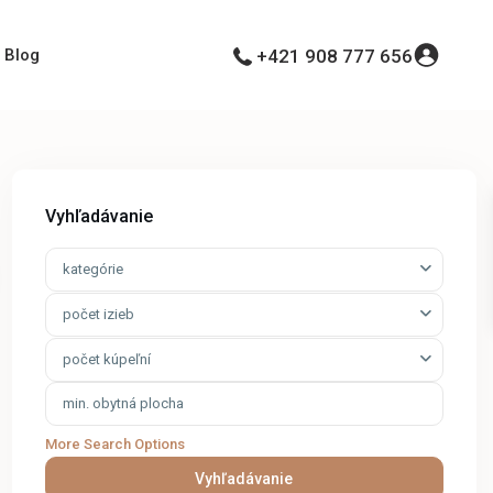
Blog
+421 908 777 656
Vyhľadávanie
kategórie
počet izieb
počet kúpeľní
More Search Options
Vyhľadávanie