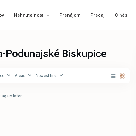
ov
Nehnuteľnosti
Prenájom
Predaj
O nás
ava-Podunajské Biskupice
ice
Areas
Newest first
 again later.