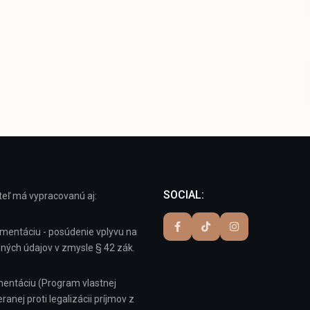
SOCIAL:
eľ má vypracovanú aj:
mentáciu - posúdenie vplyvu na
ných údajov v zmysle § 42 zák.
entáciu (Program vlastnej
anej proti legalizácii príjmov z