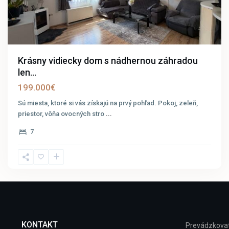
Krásny vidiecky dom s nádhernou záhradou
len...
199.000€
Sú miesta, ktoré si vás získajú na prvý pohľad. Pokoj, zeleň,
priestor, vôňa ovocných stro
...
7
KONTAKT
Prevádzkovat