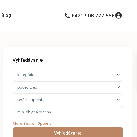
Blog
+421 908 777 656
Vyhľadávanie
kategórie
počet izieb
počet kúpeľní
More Search Options
Vyhľadávanie