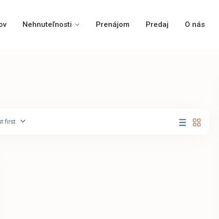
ov
Nehnuteľnosti
Prenájom
Predaj
O nás
 first