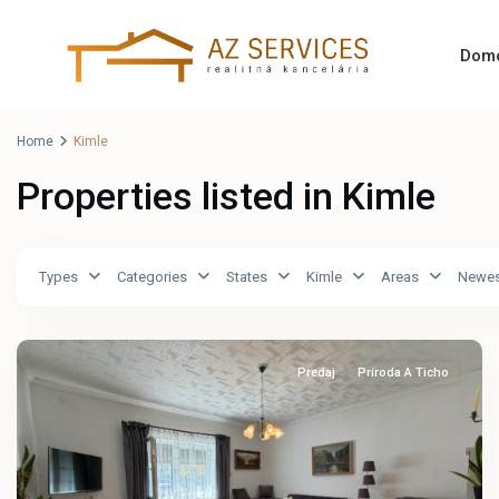
Dom
Home
Kimle
Properties listed in Kimle
Types
Categories
States
Kimle
Areas
Newest
Kimle
Predaj
Príroda A Ticho