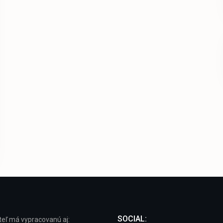
SOCIAL:
eľ má vypracovanú aj: