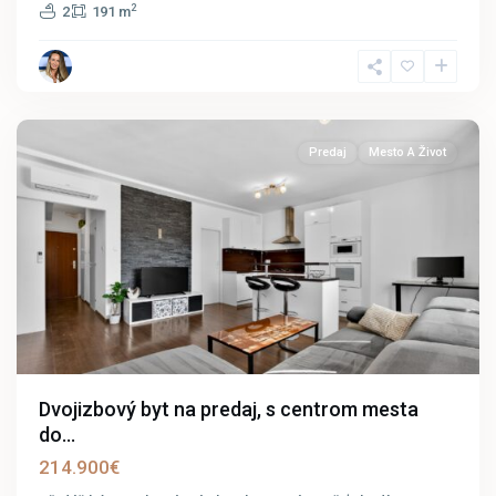
2
2
191 m
Bratislava-
Nové
Mesto
Predaj
Mesto A Život
Dvojizbový byt na predaj, s centrom mesta
do...
214.900€