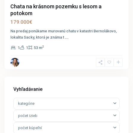
Chata na krásnom pozemku s lesom a
potokom
179.000€
Na predaj ponúkame murovanú chatu v katastri Bernolákovo,
lokalita Sacky, ktorá je známa t
...
2
1
1
53 m
Vyhľadávanie
kategórie
počet izieb
počet kúpeľní