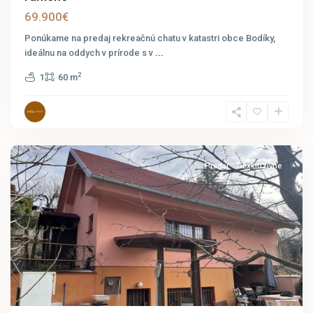
69.900€
Ponúkame na predaj rekreačnú chatu v katastri obce Bodíky,
ideálnu na oddych v prírode s v
...
2
1
60 m
Bernolákovo
Predaj
Exkluzívne