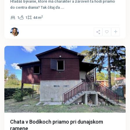
Hľadáš bývanie, ktoré má charakter a zároveň ťa hodí priamo
do centra diania? Tak čítaj ďa
...
2
1
1
44 m
Bodíky
Predaj
Príroda A Ticho
Chata v Bodíkoch priamo pri dunajskom
ramene