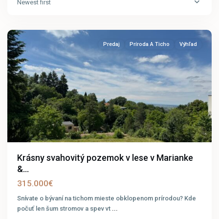
Newest first
Marianka
Predaj
Príroda A Ticho
Výhľad
Krásny svahovitý pozemok v lese v Marianke
&...
315.000€
Snívate o bývaní na tichom mieste obklopenom prírodou? Kde
počuť len šum stromov a spev vt
...