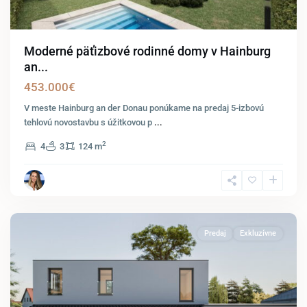
Moderné päťizbové rodinné domy v Hainburg
an...
453.000€
V meste Hainburg an der Donau ponúkame na predaj 5-izbovú
tehlovú novostavbu s úžitkovou p
...
2
4
3
124 m
Potzneusiedl
Predaj
Exkluzívne