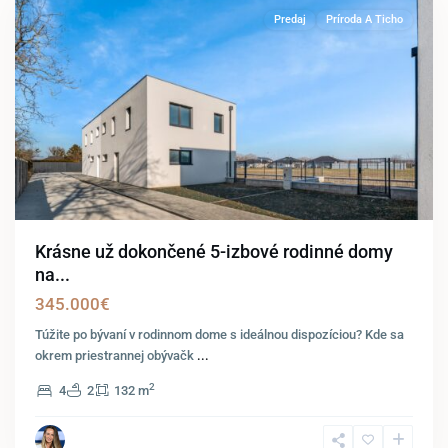
Predaj
Príroda A Ticho
Krásne už dokončené 5-izbové rodinné domy
na...
345.000€
Túžite po bývaní v rodinnom dome s ideálnou dispozíciou? Kde sa
okrem priestrannej obývačk
...
2
4
2
132 m