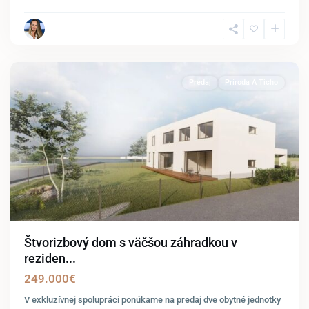
Parndorf
Predaj
Príroda A Ticho
Štvorizbový dom s väčšou záhradkou v
reziden...
249.000€
V exkluzívnej spolupráci ponúkame na predaj dve obytné jednotky