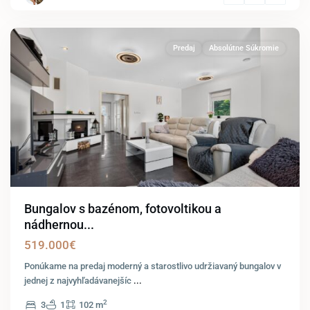
Zurndorf
Predaj
Absolútne Súkromie
Bungalov s bazénom, fotovoltikou a
nádhernou...
519.000€
Ponúkame na predaj moderný a starostlivo udržiavaný bungalov v
jednej z najvyhľadávanejšíc
...
2
3
1
102 m