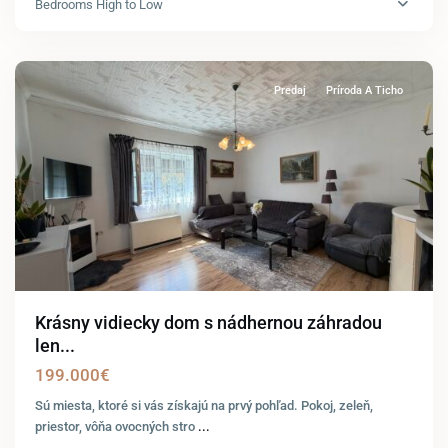
Bedrooms High to Low
Kimle
Predaj
Príroda A Ticho
Krásny vidiecky dom s nádhernou záhradou
len...
199.000€
Sú miesta, ktoré si vás získajú na prvý pohľad. Pokoj, zeleň,
priestor, vôňa ovocných stro
...