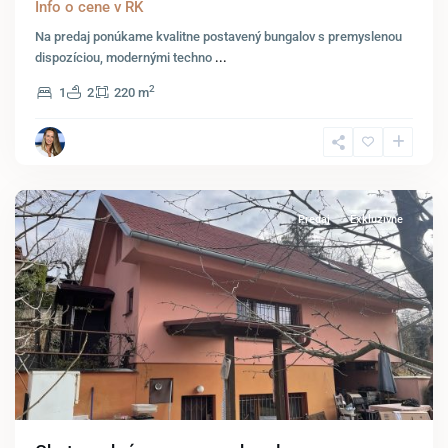
Info o cene v RK
Na predaj ponúkame kvalitne postavený bungalov s premyslenou
dispozíciou, modernými techno
...
2
1
2
220 m
Bernolákovo
Predaj
Exkluzívne