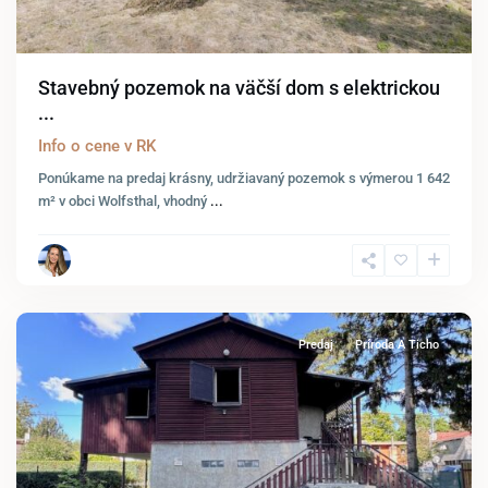
Stavebný pozemok na väčší dom s elektrickou
...
Info o cene v RK
Ponúkame na predaj krásny, udržiavaný pozemok s výmerou 1 642
m² v obci Wolfsthal, vhodný
...
Bodíky
Predaj
Príroda A Ticho