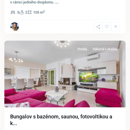
v rámci jedného dvojdomu.
...
2
3
2
105 m
Wolfsthal
Predaj
Výborná Lokalita
Bungalov s bazénom, saunou, fotovoltikou a
k...