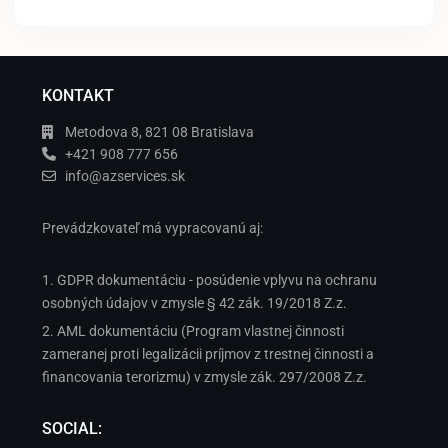
KONTAKT
Metodova 8, 821 08 Bratislava
+421 908 777 656
info@azservices.sk
Prevádzkovateľ má vypracovanú aj:
1. GDPR dokumentáciu - posúdenie vplyvu na ochranu
osobných údajov v zmysle § 42 zák. 19/2018 Z.z.
2. AML dokumentáciu (Program vlastnej činnosti
zameranej proti legalizácii príjmov z trestnej činnosti a
financovania terorizmu) v zmysle zák. 297/2008 Z.z.
SOCIAL: