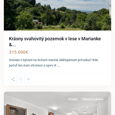
Krásny svahovitý pozemok v lese v Marianke
&...
315.000€
Snívate o bývaní na tichom mieste obklopenom prírodou? Kde
počuť len šum stromov a spev vt
...
Kittsee
Predaj
Výborná Lokalita