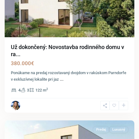
Už dokončený: Novostavba rodinného domu v
ra...
380.000€
Ponúkame na predaj rozostavaný dvojdom v rakúskom Parndorfe
v exkluzívnej lokalite pri jaz
...
2
4
3
122 m
Parndorf
Predaj
Luxusný