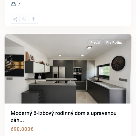
7
Hainburg
an
der
Donau
Predaj
Pre Rodiny
Moderný 6-izbový rodinný dom s upravenou
záh...
690.000€