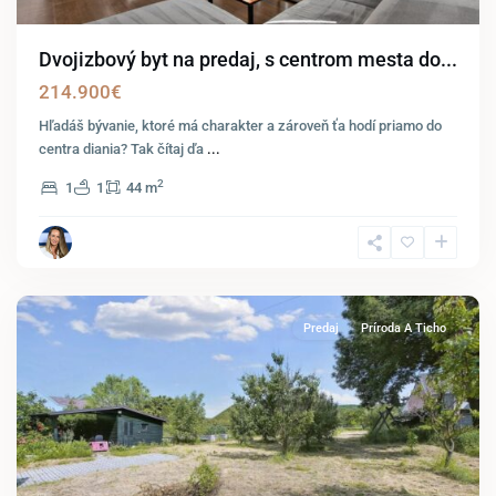
Dvojizbový byt na predaj, s centrom mesta do...
214.900€
Hľadáš bývanie, ktoré má charakter a zároveň ťa hodí priamo do
centra diania? Tak čítaj ďa
...
2
1
1
44 m
Wolfsthal
Predaj
Príroda A Ticho