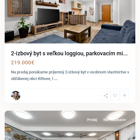
2-izbový byt s veľkou loggiou, parkovacím mi...
219.000€
Na predaj ponúkame príjemný 2-izbový byt v osobnom vlastníctve v
obľúbenej obci Kittsee, l
...
Wildungsmauer
Predaj
Na Podnikanie