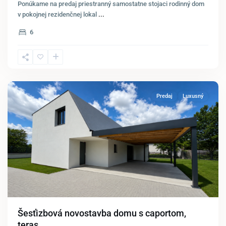
Ponúkame na predaj priestranný samostatne stojaci rodinný dom
v pokojnej rezidenčnej lokal
...
6
Kittsee
Predaj
Luxusný
Šesťizbová novostavba domu s caportom,
teras...