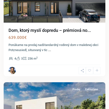
Dom, ktorý myslí dopredu – prémiová no...
639.000€
Ponúkame na predaj nadštandardný rodinný dom v malebnej obci
Potzneusiedl, situovaný v tic
...
2
4
3
236 m
Parndorf
Predaj
Exkluzívne