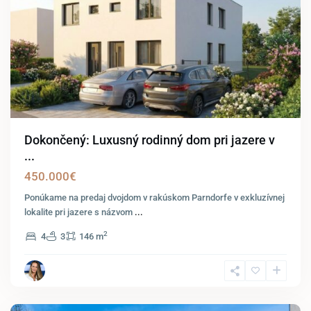
Dokončený: Luxusný rodinný dom pri jazere v
...
450.000€
Ponúkame na predaj dvojdom v rakúskom Parndorfe v exkluzívnej
lokalite pri jazere s názvom
...
2
4
3
146 m
Potzneusiedl