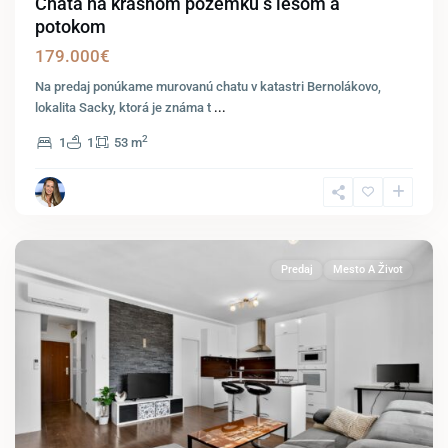
Chata na krásnom pozemku s lesom a
potokom
179.000€
Na predaj ponúkame murovanú chatu v katastri Bernolákovo,
lokalita Sacky, ktorá je známa t
...
2
1
1
53 m
Bratislava-
Nové
Mesto
Predaj
Mesto A Život