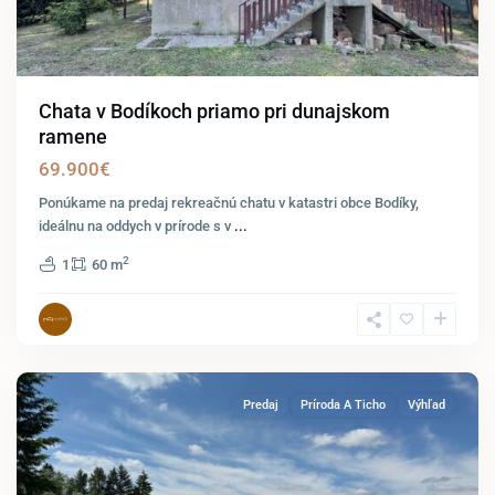
Chata v Bodíkoch priamo pri dunajskom
ramene
69.900€
Ponúkame na predaj rekreačnú chatu v katastri obce Bodíky,
ideálnu na oddych v prírode s v
...
2
1
60 m
Marianka
Predaj
Príroda A Ticho
Výhľad