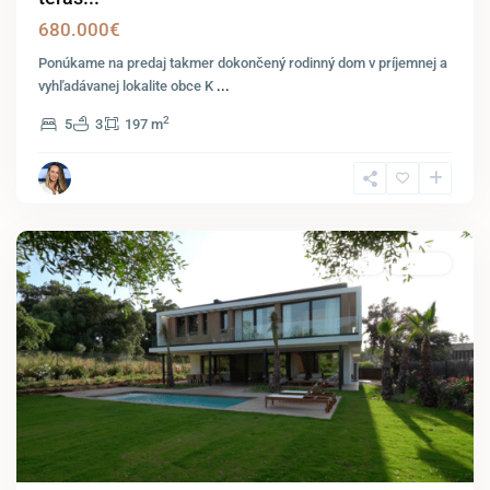
680.000€
Ponúkame na predaj takmer dokončený rodinný dom v príjemnej a
vyhľadávanej lokalite obce K
...
2
5
3
197 m
Sotogrande
Costa
Predaj
Luxusný