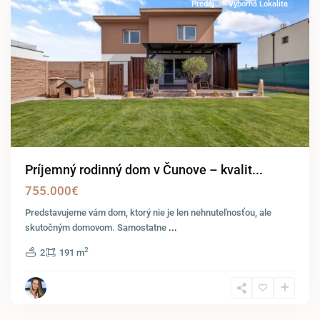
Predaj
Výborná Lokalita
Príjemný rodinný dom v Čunove – kvalit...
755.000€
Predstavujeme vám dom, ktorý nie je len nehnuteľnosťou, ale
skutočným domovom. Samostatne
...
2
2
191 m