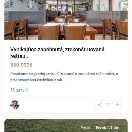
Vynikajúco zabehnutá, zrekonštruovaná
reštau...
350.000€
Ponúkame na predaj zrekonštruovanú a zariadenú reštauráciu s
plne vybavenou kuchyňou v rak
...
2
344 m
Kittsee
Predaj
Príroda A Ticho