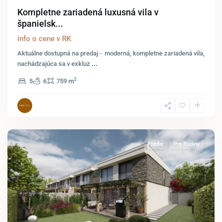
Kompletne zariadená luxusná vila v
španielsk...
info o cene v RK
Aktuálne dostupná na predaj - moderná, kompletne zariadená vila,
nachádzajúca sa v exkluz
...
2
5
6
759 m
Hainburg
an
der
Donau
Predaj
Pre Rodiny