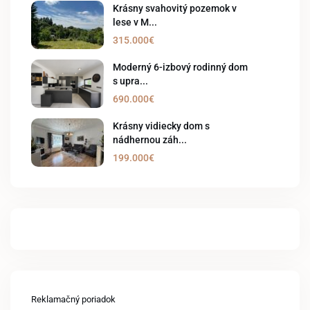
Krásny svahovitý pozemok v
lese v M...
315.000€
Moderný 6-izbový rodinný dom
s upra...
690.000€
Krásny vidiecky dom s
nádhernou záh...
199.000€
Reklamačný poriadok