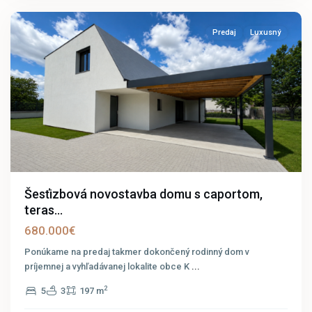
Predaj
Luxusný
Šesťizbová novostavba domu s caportom,
teras...
680.000€
Ponúkame na predaj takmer dokončený rodinný dom v
príjemnej a vyhľadávanej lokalite obce K
...
2
5
3
197 m