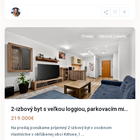
Kittsee
Predaj
Výborná Lokalita
2-izbový byt s veľkou loggiou, parkovacím mi...
219.000€
Na predaj ponúkame príjemný 2-izbový byt v osobnom
vlastníctve v obľúbenej obci Kittsee, l
...