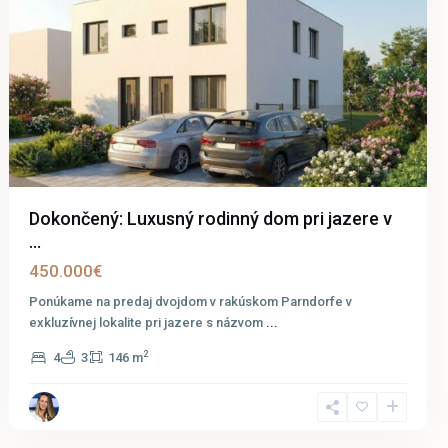
Dokončený: Luxusný rodinný dom pri jazere v
...
450.000€
Ponúkame na predaj dvojdom v rakúskom Parndorfe v
exkluzívnej lokalite pri jazere s názvom
...
2
4
3
146 m
Sotogrande
Costa