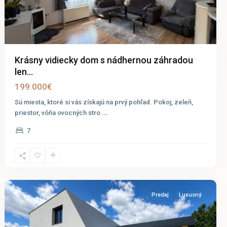
Krásny vidiecky dom s nádhernou záhradou
len...
199.000€
Sú miesta, ktoré si vás získajú na prvý pohľad. Pokoj, zeleň,
priestor, vôňa ovocných stro
...
7
Kittsee
Predaj
Luxusný