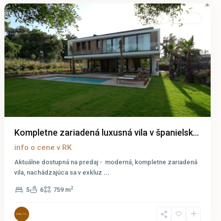
Predaj
Luxusný
Kompletne zariadená luxusná vila v španielsk...
info o cene v RK
Aktuálne dostupná na predaj - moderná, kompletne zariadená
vila, nachádzajúca sa v exkluz
...
2
5
6
759 m