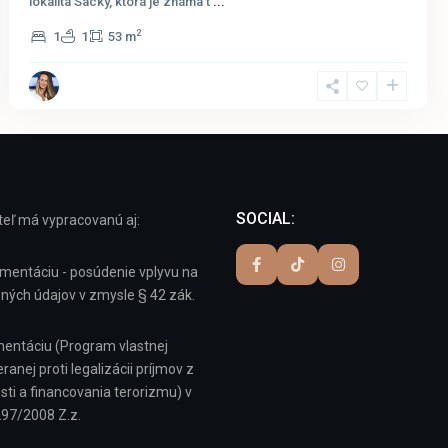
lokalita Sacky, ktorá je známa t
...
2
1
1
53 m
SOCIAL:
eľ má vypracovanú aj:
mentáciu - posúdenie vplyvu na
ných údajov v zmysle § 42 zák.
entáciu (Program vlastnej
anej proti legalizácii príjmov z
osti a financovania terorizmu) v
297/2008 Z.z.