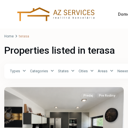
Dom
Home
terasa
Properties listed in terasa
Hainburg
an
Types
Categories
States
Cities
Areas
Newest
der
Donau
38
Predaj
Pre Rodiny