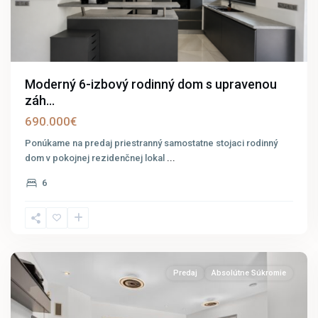
Moderný 6-izbový rodinný dom s upravenou
záh...
690.000€
Ponúkame na predaj priestranný samostatne stojaci rodinný
dom v pokojnej rezidenčnej lokal
...
6
Zurndorf
6
Predaj
Absolútne Súkromie