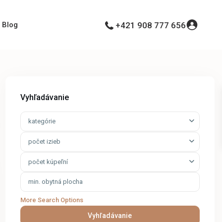
Blog
+421 908 777 656
Vyhľadávanie
kategórie
počet izieb
počet kúpeľní
More Search Options
Vyhľadávanie