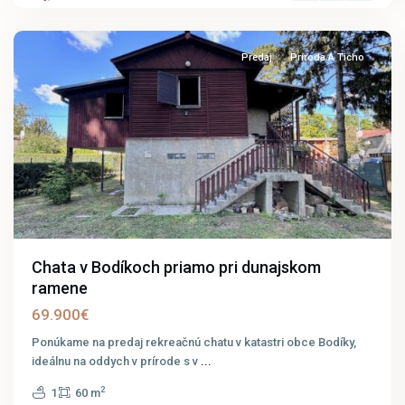
Bodíky
11
Predaj
Príroda A Ticho
Chata v Bodíkoch priamo pri dunajskom
ramene
69.900€
Ponúkame na predaj rekreačnú chatu v katastri obce Bodíky,
ideálnu na oddych v prírode s v
...
2
1
60 m