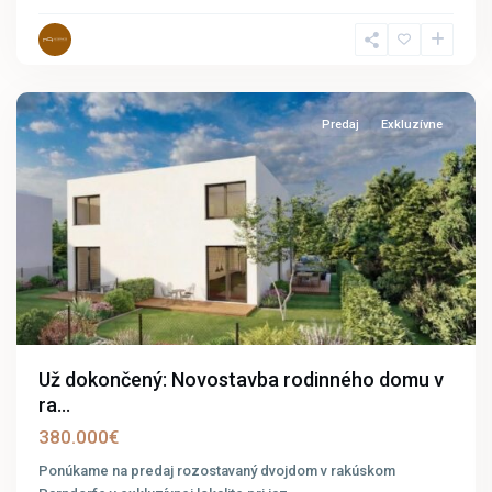
Parndorf
8
Predaj
Exkluzívne
Už dokončený: Novostavba rodinného domu v
ra...
380.000€
Ponúkame na predaj rozostavaný dvojdom v rakúskom