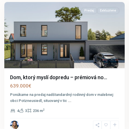
Predaj
Exkluzívne
Dom, ktorý myslí dopredu – prémiová no...
639.000€
Ponúkame na predaj nadštandardný rodinný dom v malebnej
obci Potzneusiedl, situovaný v tic
...
2
4
3
236 m