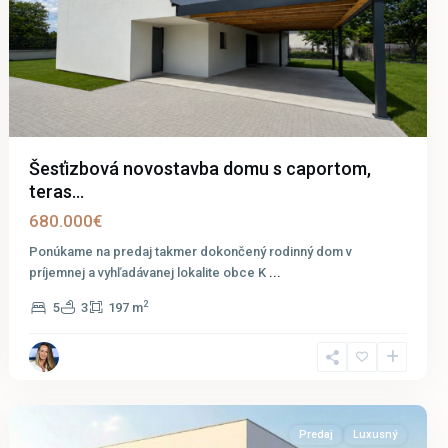
Šesťizbová novostavba domu s caportom,
teras...
680.000€
Ponúkame na predaj takmer dokončený rodinný dom v
príjemnej a vyhľadávanej lokalite obce K
...
2
5
3
197 m
Parndorf
Predaj
Luxusný