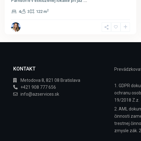
Parndorfe v exkluzívnej lokalite pri jaz
...
2
4
3
122 m
KONTAKT
Prevádzkovat
Metodova 8, 821 08 Bratislava
1. GDPR doku
+421 908 777 656
ochranu osob
info@azservices.sk
19/2018 Z.z.
2. AML dokum
činnosti zamer
trestnej činn
zmysle zák. 