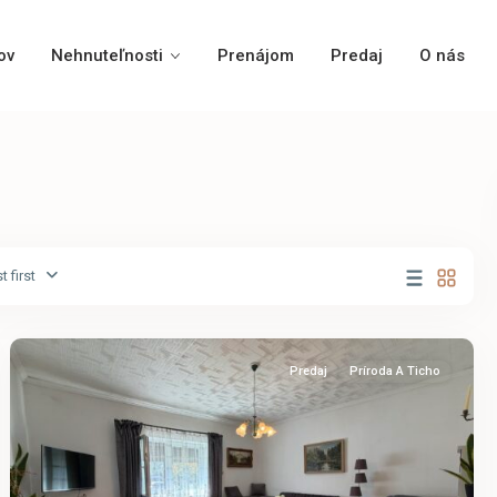
ov
Nehnuteľnosti
Prenájom
Predaj
O nás
 first
Kimle
Predaj
Príroda A Ticho