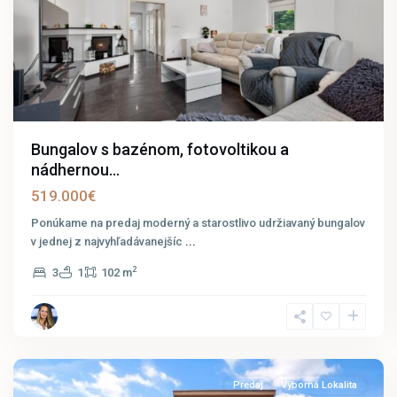
Bungalov s bazénom, fotovoltikou a
nádhernou...
519.000€
Ponúkame na predaj moderný a starostlivo udržiavaný bungalov
v jednej z najvyhľadávanejšíc
...
2
3
1
102 m
Bratislava
-
Čunovo
9
Predaj
Výborná Lokalita