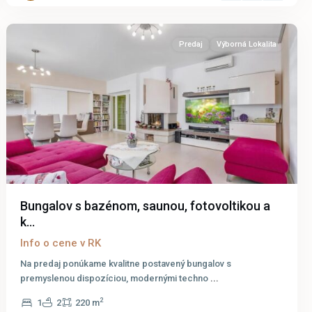
Wolfsthal
Predaj
Výborná Lokalita
Bungalov s bazénom, saunou, fotovoltikou a
k...
Info o cene v RK
Na predaj ponúkame kvalitne postavený bungalov s
premyslenou dispozíciou, modernými techno
...
2
1
2
220 m