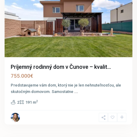
Príjemný rodinný dom v Čunove – kvalit...
755.000€
Predstavujeme vám dom, ktorý nie je len nehnuteľnosťou, ale
skutočným domovom. Samostatne
...
2
2
191 m
Potzneusiedl
23