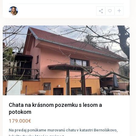
Bernolákovo
Predaj
Exkluzívne
Chata na krásnom pozemku s lesom a
potokom
179.000€
Na predaj ponúkame murovanú chatu v katastri Bernolákovo,